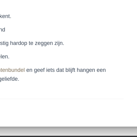
kent.
end
stig hardop te zeggen zijn.
len.
htenbundel
en geef iets dat blijft hangen een
eliefde.