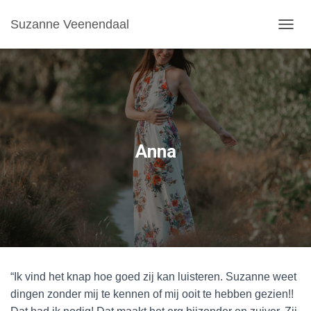
Suzanne Veenendaal
T
O
G
G
L
E
N
A
V
Anna
I
G
A
T
I
O
N
“Ik vind het knap hoe goed zij kan luisteren. Suzanne weet
dingen zonder mij te kennen of mij ooit te hebben gezien!!