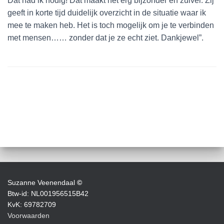
Dat had ik nodig! Dat maakt het erg bijzonder en zuiver. Zij
geeft in korte tijd duidelijk overzicht in de situatie waar ik
mee te maken heb. Het is toch mogelijk om je te verbinden
met mensen…… zonder dat je ze echt ziet. Dankjewel”.
Suzanne Veenendaal
©
Btw-id: NL001956515B42
KvK: 69782709
Voorwaarden