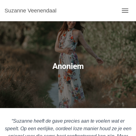
Suzanne Veenendaal
T
O
G
G
L
E
N
A
V
Anoniem
I
G
A
T
I
O
N
“Suzanne heeft de gave precies aan te voelen wat er
speelt. Op een eerlijke, oordeel loze manier houd ze je een